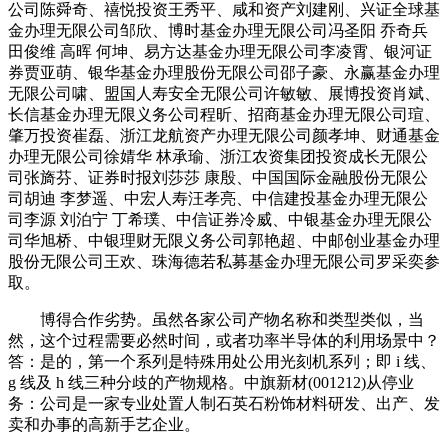
公司陈舜奇、禧悦投资王秀平、咸和资产刘建刚、兴证全球基
金办理无限公司邹欣、博时基金办理无限公司冯圣阳 乔奇兵
田俊维 高晖 何坤、易方达基金办理无限公司李凌霄、银河证
券贾亚萌、银华基金办理股份无限公司邵子豪、永赢基金办理
无限公司啸、盟国人寿安全无限公司许敏敏、展博投资肖斌、
长信基金办理无限义务公司程昕、招商基金办理无限公司瑄、
肇万投资崔磊、浙江龙航资产办理无限公司颜孝坤、财通基金
办理无限公司徐婧华 林承瑜、浙江农资集团投资成长无限公
司张旖芬、证券时报刘莎莎 康殷、中国国际金融股份无限公
司胡迪 李梦遥、中宏人寿汪孝亮、中信建投基金办理无限公
司李源 刘泊宁 丁希璞、中信证券冷威、中银基金办理无限公
司华旭桥、中银理财无限义务公司郭艳超、中邮创业基金办理
股份无限公司王欢、珠海德若私募基金办理无限公司罗采奕参
取。
博得合作劣势。虽然各家公司产物名称和类型类似，当
然，这个过程需要必然时间，或者功率半导体的利用场景中？
答：是的，第一个系列是特殊用处公用光刻机系列；即 i 线、
g 线及 h 线三种分歧的产物规格。中旗新材(001212)从停业
务：公司是一家专业处置人制石英石粉饰材料研发、出产、发
卖和办事的高新手艺企业。