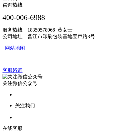
咨询热线
400-006-6988
服务热线：18350578966 黄女士
公司地址：晋江市印刷包装基地宝声路3号
网站地图
客服咨询
关注微信公众号
关注我们
在线客服