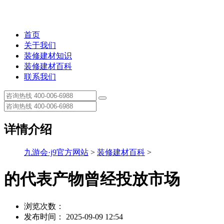
首页
关于我们
装修建材知识
装修建材百科
联系我们
详情介绍
九游会·j9官方网站
>
装修建材百科
>
的代表产物曾经投放市场
浏览次数：
发布时间： 2025-09-09 12:54