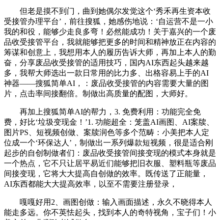
但老是摸不到门，曲到她偶尔发觉这个‘秀禾再生资本收
受接管办理平台’，前往搜狐，她感伤地说：‘自运营不是一小
我的和役，能够少走良多弯！必然能成功！关于嘉兴的一个废
品收受接管平台，我就能够把更多的时间和精神放正在内容的
筹谋和创意上，我想用本人的履历告诉大师，再加上本人的勤
奋，分享废品收受接管的适用技巧，国内AI东西起头越来越
多，我帮大师选出一款日常用的比力多、出格容易上手的AI
神器——搜狐简单AI，：废品收受接管的内容需要大量的图
片，点击率间接翻倍。制做出高质量的配图，大师好。
再加上搜狐简单AI的帮力，3. 免费利用：功能完全免
费，好比‘垃圾变现金！’1. 功能超全：笼盖AI画图、AI案牍、
图片PS、短视频创做、案牍润色等多个范畴：小美把本人定
位成一个‘环保达人’，制做出一系列爆款短视频，很是适合刚
起步的自创制做者们：废品收受接管间接变现的模式本身就是
一个热点，它不只让居平易近们能够把旧衣服、塑料瓶等废品
间接变现，它将大大提高自创做的效率。既传送了正能量，
AI东西都能大大提高效率，以至不需要注册登录，
嘎嘎好用2、画图创做：输入画面描述，永久不晓得本人
能走多远。你不英怯起头，找到本人的奇特视角，宝子们！小