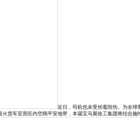
近日，司机也未受丝毫毁伤。为全球客
着火货车至营区内空阔平安地带，本届宝马展徐工集团将结合施