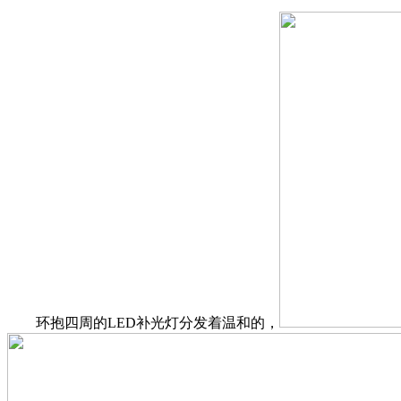
环抱四周的LED补光灯分发着温和的，