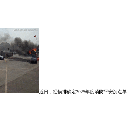
近日，经摸排确定2025年度消防平安沉点单