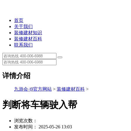
首页
关于我们
装修建材知识
装修建材百科
联系我们
详情介绍
九游会·j9官方网站
>
装修建材百科
>
判断将车辆驶入帮
浏览次数：
发布时间： 2025-05-26 13:03