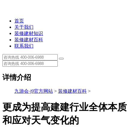
首页
关于我们
装修建材知识
装修建材百科
联系我们
详情介绍
九游会·j9官方网站
>
装修建材百科
>
更成为提高建建行业全体本质
和应对天气变化的