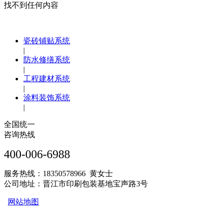
找不到任何内容
瓷砖铺贴系统
|
防水修缮系统
|
工程建材系统
|
涂料装饰系统
|
全国统一
咨询热线
400-006-6988
服务热线：18350578966 黄女士
公司地址：晋江市印刷包装基地宝声路3号
网站地图