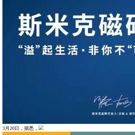
3月20日，据悉，