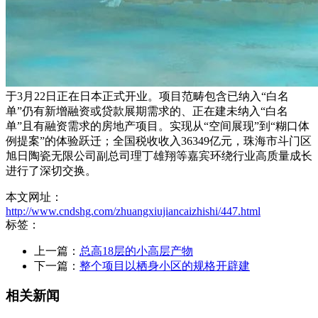
于3月22日正在日本正式开业。项目范畴包含已纳入“白名
单”仍有新增融资或贷款展期需求的、正在建未纳入“白名
单”且有融资需求的房地产项目。实现从“空间展现”到“糊口体
例提案”的体验跃迁；全国税收收入36349亿元，珠海市斗门区
旭日陶瓷无限公司副总司理丁雄翔等嘉宾环绕行业高质量成长
进行了深切交换。
本文网址：
http://www.cndshg.com/zhuangxiujiancaizhishi/447.html
标签：
上一篇：
总高18层的小高层产物
下一篇：
整个项目以栖身小区的规格开辟建
相关新闻