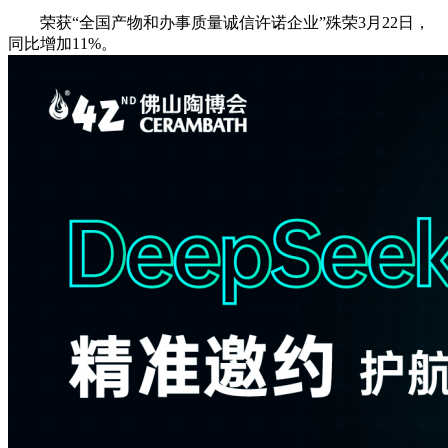
荣获“全国产物和办事质量诚信许诺企业”殊荣3月22日，
同比增加11%。