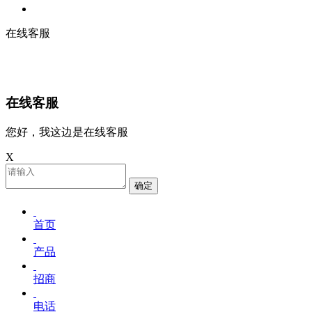
在线客服
在线客服
您好，我这边是在线客服
X
确定
首页
产品
招商
电话