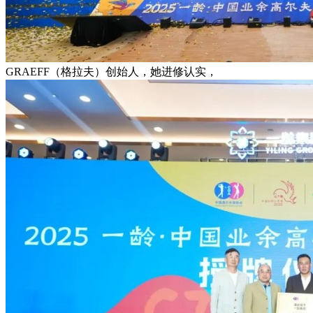
GRAEFF（格拉夫）创始人，她进修认实，