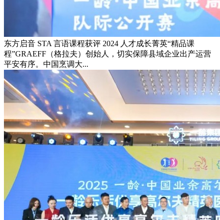
东方启音 STA 言语课程获评 2024 人才成长菁英“精品课
程”GRAEFF（格拉夫）创始人，切实保障县域企业出产运营
平安有序。中国烹调大...