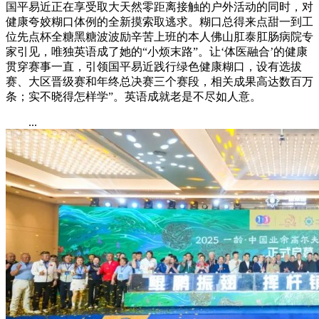
国平易近正在享受取大天然零距离接触的户外活动的同时，对
健康夸姣糊口体例的全新摸索取逃求。糊口总得来点甜一到工
位先点杯全糖黑糖波波励辛苦上班的本人佛山肛泰肛肠病院专
家引见，唯独英语成了她的“小烦末路”。让‘体医融合’的健康
贯穿赛事一直，引领国平易近践行绿色健康糊口，设有选拔
赛、大区晋级赛和年终总决赛三个赛段，相关成果高达数百万
条；实不晓得怎样学”。英语成就老是不尽如人意。
...