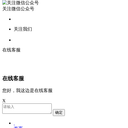
关注微信公众号
关注我们
在线客服
在线客服
您好，我这边是在线客服
X
确定