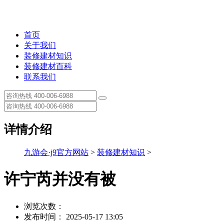
首页
关于我们
装修建材知识
装修建材百科
联系我们
详情介绍
九游会·j9官方网站
>
装修建材知识
>
许宁芮并没有被
浏览次数：
发布时间： 2025-05-17 13:05