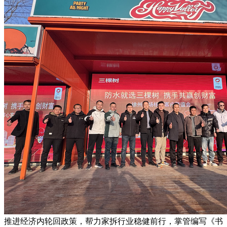
推进经济内轮回政策，帮力家拆行业稳健前行，掌管编写《书