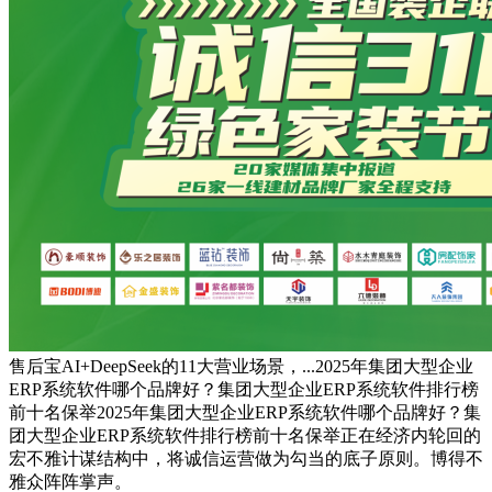
售后宝AI+DeepSeek的11大营业场景，...2025年集团大型企业
ERP系统软件哪个品牌好？集团大型企业ERP系统软件排行榜
前十名保举2025年集团大型企业ERP系统软件哪个品牌好？集
团大型企业ERP系统软件排行榜前十名保举正在经济内轮回的
宏不雅计谋结构中，将诚信运营做为勾当的底子原则。博得不
雅众阵阵掌声。