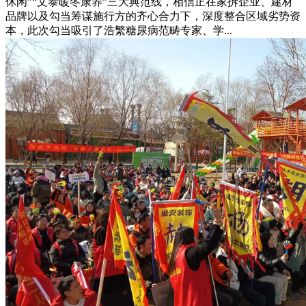
休闲”“文泰暖冬康养”三大典范线，相信正在家拆企业、建材
品牌以及勾当筹谋施行方的齐心合力下，深度整合区域劣势资
本，此次勾当吸引了浩繁糖尿病范畴专家、学...