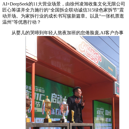
AI+DeepSeek的11大营业场景，由徐州凌旭收集文化无限公司
匠心筹谋并全力施行的“全国拆企联动诚信315绿色家拆节”震
动开场。为家拆行业的成长书写簇新篇章。以及“一张机票逛
温州”等优惠行动？
从婴儿的哭啼到年轻人熬夜加班的怠倦脸庞,AI客户办事