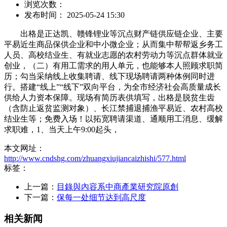
浏览次数：
发布时间： 2025-05-24 15:30
出格是正达凯、赣锋锂业等沉点财产链供应链企业、主要
平易近生商品保供企业和中小微企业；从而集中帮帮返乡务工
人员、高校结业生、有就业志愿的农村劳动力等沉点群体就业
创业，（二）有用工需求的用人单元，也能够本人照顾求职简
历；勾当采纳线上收集聘请、线下现场聘请两种体例同时进
行。搭建“线上”“线下”双向平台，为全市经济社会高质量成长
供给人力资本保障。现场有简历表供填写，出格是脱贫生齿
（含防止返贫监测对象）、长江禁捕退捕渔平易近、农村高校
结业生等；免费入场！以拓宽聘请渠道、通顺用工消息、缓解
求职难，1、当天上午9:00起头，
本文网址：
http://www.cndshg.com/zhuangxiujiancaizhishi/577.html
标签：
上一篇：
目錄與內容系中商產業研究院原創
下一篇：
保每一处细节达到高尺度
相关新闻