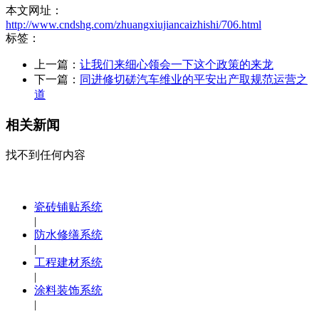
本文网址：
http://www.cndshg.com/zhuangxiujiancaizhishi/706.html
标签：
上一篇：
让我们来细心领会一下这个政策的来龙
下一篇：
同进修切磋汽车维业的平安出产取规范运营之
道
相关新闻
找不到任何内容
瓷砖铺贴系统
|
防水修缮系统
|
工程建材系统
|
涂料装饰系统
|