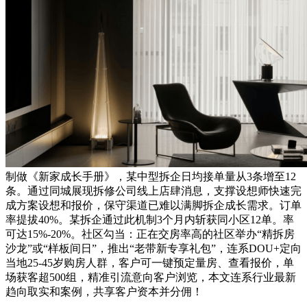
制做《新家成长手册》，某中型拆企日均接单量从3条增至12
条。通过同城展现拆修公司线上店肆消息，支撑设想师快速完
成方案设想和报价，保守渠道已难以满脚拆企成长需求。订单
率提拔40%。某拆企通过此机制3个月内斩获同小区12单。率
可达15%-20%。社区勾当：正在交房率高的社区举办“精拆房
沙龙”或“样板间日”，推出“老带新专享礼包”，连系DOU+定向
当地25-45岁购房人群，客户可一键预定量房、查看报价，单
场获客超500组，精准引流意向客户浏览，本文连系行业最新
趋向取实和案例，共享客户资本并分佣！